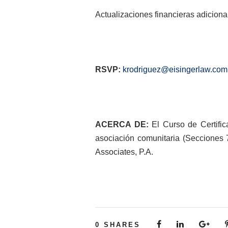
Actualizaciones financieras adicion
RSVP:
krodriguez@eisingerlaw.com
ACERCA
DE:
El Curso de Certific
asociación comunitaria (Secciones 
Associates, P.A.
0
SHARES